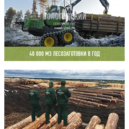
40 000 М3 ЛЕСОЗАГОТОВКИ В ГОД
Лесозаготовительную деятельность ООО
"Вологодский Северный Лес» осуществляет на
севере границ Вологодской и Архангельской
областей. Ежегодно в переработке
предприятия находится порядка 40000
кубометров древесины.