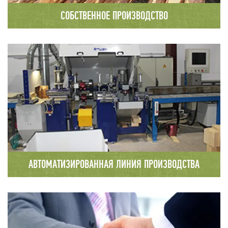
СОБСТВЕННОЕ ПРОИЗВОДСТВО
Производственная база компании ООО
«Вологодский Северный Лес» находится в
районном центре Сямжа Вологодской области,
в 50 метрах от
федеральной трассы М8 Москва-Архангельск.
АВТОМАТИЗИРОВАННАЯ ЛИНИЯ ПРОИЗВОДСТВА
На производственной базе нашей
компании используется оборудование и станки
Швейцарского производителя Krusi, широко
известной во всем мире фирмы по
производству оборудования для деревянного