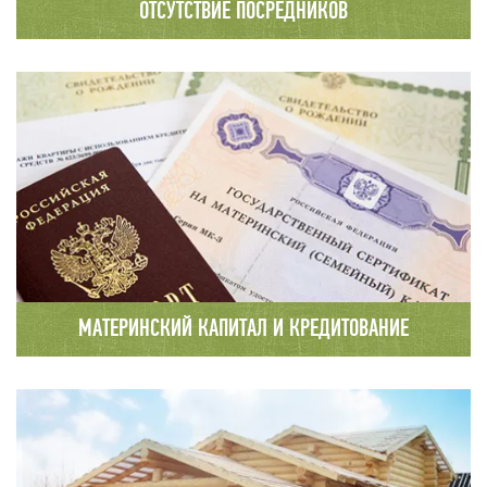
ОТСУТСТВИЕ ПОСРЕДНИКОВ
Полный производственный цикл: от заготовки
древесины в собственных делянках до полной
его переработки, что позволяет
избежать «промежуточных наценок»
МАТЕРИНСКИЙ КАПИТАЛ И КРЕДИТОВАНИЕ
В нашей компании Вы можете заключить
договор на строительство с привлечением
материнского капитала или получить кредит
на выгодных условиях в одном из наших
банков – партнеров.