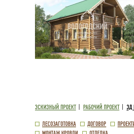
ТРЕТИЙ
ЭСКИЗНЫЙ ПРОЕКТ
РАБОЧИЙ ПРОЕКТ
3Д
УРОВЕНЬ
ВТОРОЙ
ЛЕСОЗАГОТОВКА
ДОГОВОР
ПРОЕКТ
МЕНЮ
МОНТАЖ КРОВЛИ
ОТДЕЛКА