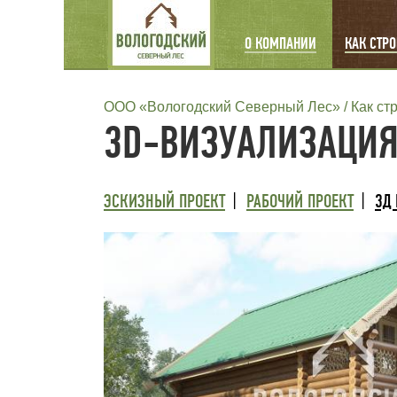
MAIN
О КОМПАНИИ
КАК СТР
NAVIGATION
СТРОКА
ООО «Вологодский Северный Лес»
Как ст
3D-ВИЗУАЛИЗАЦИ
НАВИГАЦИИ
ТРЕТИЙ
ЭСКИЗНЫЙ ПРОЕКТ
РАБОЧИЙ ПРОЕКТ
3Д
УРОВЕНЬ
МЕНЮ