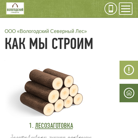
Инфо
Мен
СТРОКА
ООО «Вологодский Северный Лес»
КАК МЫ СТРОИМ
НАВИГАЦИИ
1.
ЛЕСОЗАГОТОВКА
Заготавливаем зимнюю древесину