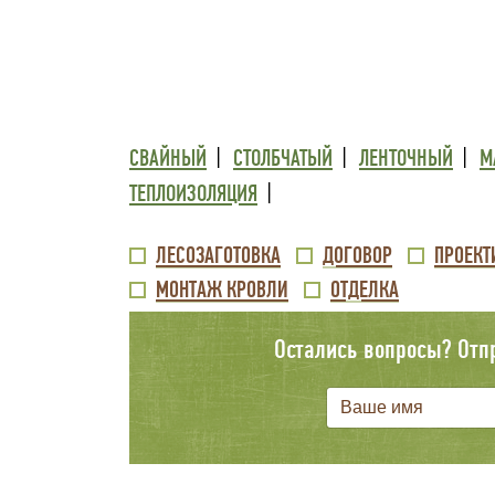
ТРЕТИЙ
СВАЙНЫЙ
СТОЛБЧАТЫЙ
ЛЕНТОЧНЫЙ
М
УРОВЕНЬ
ТЕПЛОИЗОЛЯЦИЯ
МЕНЮ
ВТОРОЙ
ЛЕСОЗАГОТОВКА
ДОГОВОР
ПРОЕКТ
ВНИЗУ
МОНТАЖ КРОВЛИ
ОТДЕЛКА
УРОВЕНЬ
МЕНЮ
Остались вопросы? Отп