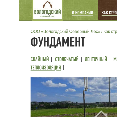
MAIN
О КОМПАНИИ
КАК СТР
NAVIGATION
СТРОКА
ООО «Вологодский Северный Лес»
Как ст
ФУНДАМЕНТ
НАВИГАЦИИ
ТРЕТИЙ
СВАЙНЫЙ
СТОЛБЧАТЫЙ
ЛЕНТОЧНЫЙ
М
УРОВЕНЬ
ТЕПЛОИЗОЛЯЦИЯ
МЕНЮ